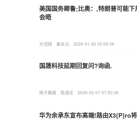
美国国务卿鲁;比奥：,特朗普可能
会晤
大河网
崔永元
2026-01-26 05:09:36
国晟科技延期回复问?询函.
扬子晚报
陈淑庄
2026-02-07 07:50:36
华为余承东宣布高端!路由X3{P}ro