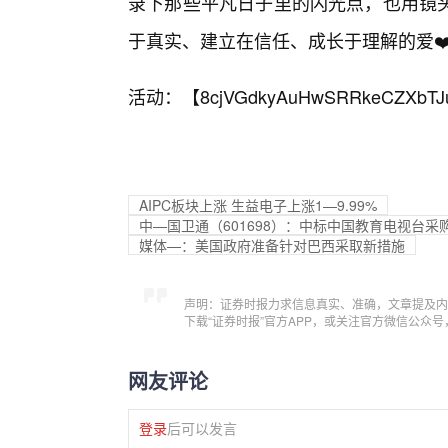
录下那些平凡日子里的闪光点，也用镜
于真实、建立在信任、成长于理解的爱❤
活动：【
8cjVGdkyAuHwSRRkeCZXbTJ
AIPC板块上涨 生益电子上涨1—9.99%
中—国卫通（601698）：中标中国教育电视台采购
媒体—：美国政府准备针对巴西采取新措施
声明：证券时报力求信息真实、准确，文章提及内
下载“证券时报”官方APP，或关注官方微信公众
网友评论
登录
后可以发言