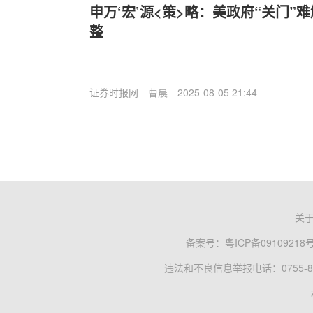
申万‘宏’源<策>略：美政府“关门”
整
证券时报网
曹晨
2025-08-05 21:44
关
备案号：
粤ICP备09109218
违法和不良信息举报电话：0755-83