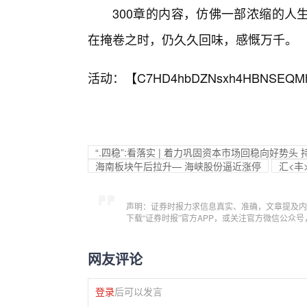
300章的内容，仿佛一部浓缩的人
在掩卷之时，仍久久回味，感慨万千。
活动：【
C7HD4hbDZNsxh4HBNSEQM
“.四稳”:看落实 | 着力巩固资本市场回稳向好势头
海南板块午后拉升— 海峡股份逼近涨停
汇<丰
声明：证券时报力求信息真实、准确，文章提及内
下载“证券时报”官方APP，或关注官方微信公众
网友评论
登录
后可以发言