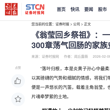
首页
快讯
要闻
股市
您当前的位置：
证券时报
>
公司
>
正文
《翁莹回乡祭祖》：一
300章荡气回肠的家族
来源：证券时报网
作者：闾丘露薇
2026-02-0
“落叶归根，本是炎黄子孙心中最柔
点赞
以其磅礴的气势和细腻的情感，将我们
便是一声悠长的汽笛，载着主角翁莹，
片魂牵梦萦的土地。